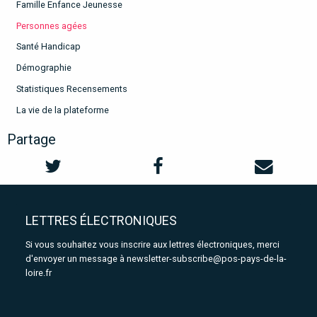
Famille Enfance Jeunesse
Personnes agées
Santé Handicap
Démographie
Statistiques Recensements
La vie de la plateforme
Partage
LETTRES ÉLECTRONIQUES
Si vous souhaitez vous inscrire aux lettres électroniques, merci
d'envoyer un message à
newsletter-subscribe@pos-pays-de-la-
loire.fr